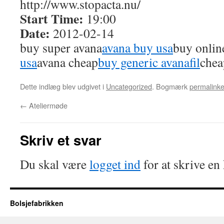
http://www.stopacta.nu/
Start Time:
19:00
Date:
2012-02-14
buy super avana
avana buy usa
buy onlin
usa
avana cheap
buy generic avanafil
chea
Dette indlæg blev udgivet i
Uncategorized
. Bogmærk
permalinke
←
Ateliermøde
Skriv et svar
Du skal være
logget ind
for at skrive e
Bolsjefabrikken