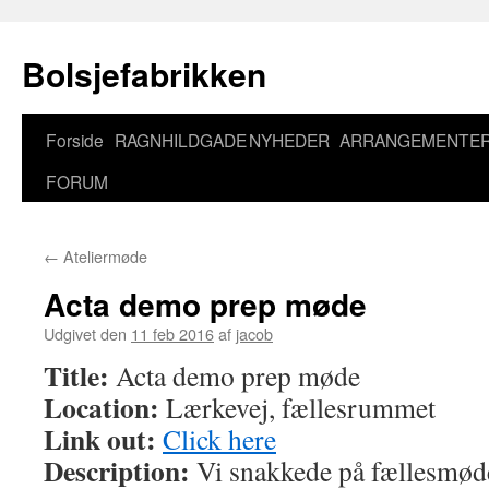
Bolsjefabrikken
Forside
RAGNHILDGADE
NYHEDER
ARRANGEMENTE
Hop
FORUM
til
indhold
←
Ateliermøde
Acta demo prep møde
Udgivet den
11 feb 2016
af
jacob
Title:
Acta demo prep møde
Location:
Lærkevej, fællesrummet
Link out:
Click here
Description:
Vi snakkede på fællesmøde