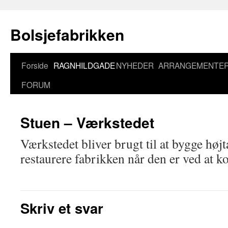
Bolsjefabrikken
Hop
Forside
RAGNHILDGADE
NYHEDER
ARRANGEMENTE
til
FORUM
indhold
Stuen – Værkstedet
Værkstedet bliver brugt til at bygge højta
restaurere fabrikken når den er ved at ko
Skriv et svar